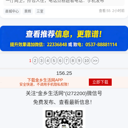
一厅两卫，拎包入住，电话点标题看电话：手机发布
查看:55 2小时前
县城中心
景辉
三室
1
2
3
4
5
6
7
8
9
10
>>
156.25
下载金乡生活网APP
立即下载
安全快速，不调用手机隐私权限！
关注“金乡生活网”(i272200)微信号
免费发布、查看最新信息！