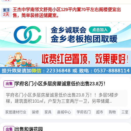
王杰中学南邻文舒苑小区129平内置70平左右阁楼便宜出
置顶
2天
售，简单装修送储藏室。
学府名门小区多层房屋诚意低价出售23.8万！
出售
学府名门小区多层房屋诚意低价出售23.8 万！！多层5楼步
梯，建筑面积101㎡，户型为三室两厅一卫，另带储藏..
家居建材行业
装修
家具
县城中心
学府名门
超市
购物
三室
出售和谐花园
出售