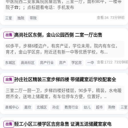
中医院西二变家属院房屋出售，三室一厅，面积80平，一楼带
院子☎；️；点标题看电话：手机发布
查看:34 73分钟前
三室
独院
带院
高尚社区东侧，金山公园西侧 二室一厅出售
出售
60多平，步梯6楼边户，有房产证，学位未用，院内有车位，
育才，金山学区房，附近还有新一中等优质学校，布...
查看:1722 73分钟
东城区
高尚社区
房产行业
房产
学区房
一中
孙庄社区精装三室步梯四楼 带储藏室近学校配套全
出售
三室二厅一厨一卫，步梯四楼好楼层，90多平，精装，水电暖
燃齐全，送地上储藏室，有车位停车方便，位置好，..
县城中心
嘉欣
北城区
孙庄
教育行业
幼儿
超市
购物
三室
轻工小区三楼学区吉房急售 证满五送储藏室家电
出售