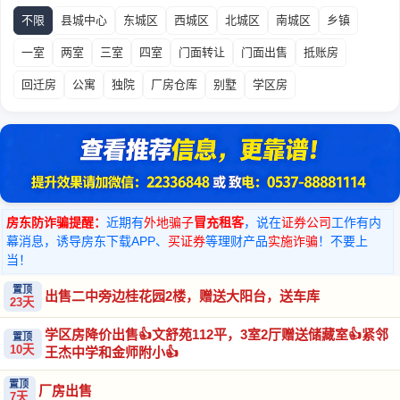
不限
县城中心
东城区
西城区
北城区
南城区
乡镇
一室
两室
三室
四室
门面转让
门面出售
抵账房
回迁房
公寓
独院
厂房仓库
别墅
学区房
房东防诈骗提醒：
近期有
外地骗子
冒充租客
，说在
证券公司
工作有内
幕消息，诱导房东下载APP、
买证券
等理财产品
实施诈骗
！不要上
当！
置顶
出售二中旁边桂花园2楼，赠送大阳台，送车库
23天
学区房降价出售👍文舒苑112平，3室2厅赠送储藏室👍紧邻
置顶
10天
王杰中学和金师附小👍
置顶
厂房出售
7天