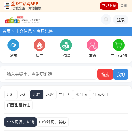
金乡生活网APP
立即下载
关闭
功能全面，方便快捷
登录
首页
>
中介信息
> 房屋出售
发布
房产
招聘
求职
二手/宠物
我的
出租
求租
出售
求购
售门面
买门面
门面求租
门面出租转让
个人房源，省钱
中介好房，省心