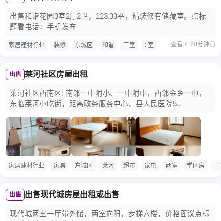
出售和谐花园3室2厅2卫，123.33平，精装修有储藏室。点标
题看电话：手机发布
查看:7 20分钟前
家居建材行业
装修
东城区
和谐
三室
3室
莱河社区房屋出租
出售
莱河社区西南区: 南邻一中附小、一中附中，西邻金乡一中，
东临莱河小吃街，距离政务服务中心、县人民医院5..
家居建材行业
家具
东城区
莱河
超市
家电
两室
学区房
一
出售现代城房屋出租或出售
出售
现代城两室一厅带外储，两室向阳，步梯六楼，价格面议点标