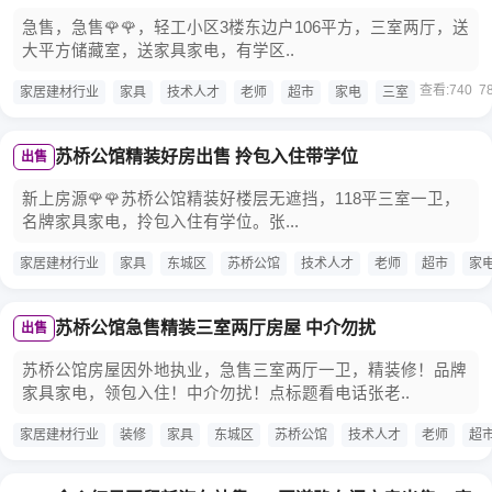
急售，急售🌹🌹，轻工小区3楼东边户106平方，三室两厅，送
大平方储藏室，送家具家电，有学区..
查看:740 
家居建材行业
家具
技术人才
老师
超市
家电
三室
苏桥公馆精装好房出售 拎包入住带学位
出售
新上房源🌹🌹苏桥公馆精装好楼层无遮挡，118平三室一卫，
名牌家具家电，拎包入住有学位。张...
家居建材行业
家具
东城区
苏桥公馆
技术人才
老师
超市
家
苏桥公馆急售精装三室两厅房屋 中介勿扰
出售
苏桥公馆房屋因外地执业，急售三室两厅一卫，精装修！品牌
家具家电，领包入住！中介勿扰！点标题看电话张老..
家居建材行业
装修
家具
东城区
苏桥公馆
技术人才
老师
超