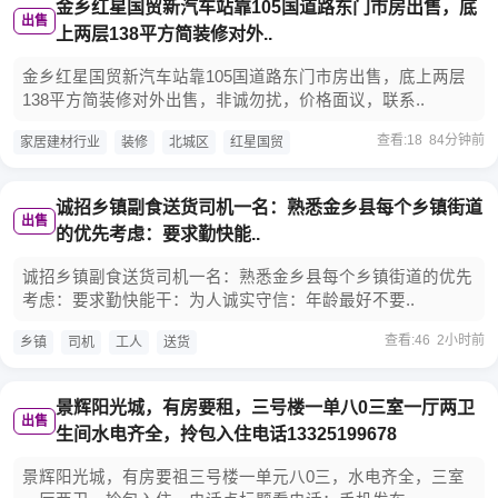
金乡红星国贸新汽车站靠105国道路东门市房出售，底
出售
上两层138平方简装修对外..
金乡红星国贸新汽车站靠105国道路东门市房出售，底上两层
138平方简装修对外出售，非诚勿扰，价格面议，联系..
查看:18 84分钟前
家居建材行业
装修
北城区
红星国贸
诚招乡镇副食送货司机一名：熟悉金乡县每个乡镇街道
出售
的优先考虑：要求勤快能..
诚招乡镇副食送货司机一名：熟悉金乡县每个乡镇街道的优先
考虑：要求勤快能干：为人诚实守信：年龄最好不要..
查看:46 2小时前
乡镇
司机
工人
送货
景辉阳光城，有房要租，三号楼一单八0三室一厅两卫
出售
生间水电齐全，拎包入住电话13325199678
景辉阳光城，有房要祖三号楼一单元八0三，水电齐全，三室