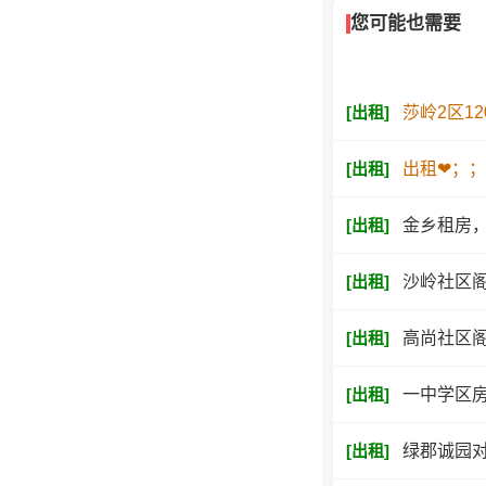
您可能也需要
[
出租
]
莎岭2区1
[
出租
]
出租❤；️
[
出租
]
金乡租房，
[
出租
]
沙岭社区阁
[
出租
]
高尚社区阁
[
出租
]
一中学区
[
出租
]
绿郡诚园对