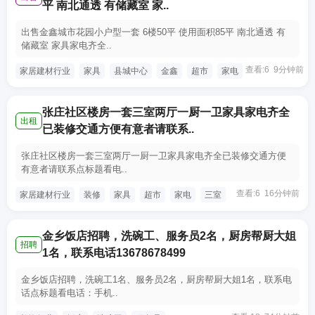
平 南北通透 有储藏室 家..
出售金鑫城市花园小户型一套 6楼50平 使用面积85平 南北通透 有
储藏室 家具家电齐全..
查看:6 9分钟前
家居建材行业
家具
县城中心
金鑫
超市
家电
张庄社区楼房一套三室两厅一厨一卫家具家电齐全
出租
已装修交通方便有意者请联系..
张庄社区楼房一套三室两厅一厨一卫家具家电齐全已装修交通方便
有意者请联系点标题看电..
查看:6 16分钟前
家居建材行业
装修
家具
超市
家电
三室
金乡饭店招聘，洗碗工、服务员2名，厨房帮厨大姐
招聘
1名，联系电话13678678499
金乡饭店招聘，洗碗工1名、服务员2名，厨房帮厨大姐1名，联系电
话点标题看电话：手机..