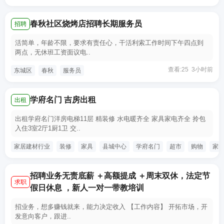
春秋社区烧烤店招聘长期服务员
招聘
活简单，年龄不限，要求有责任心，干活利索工作时间下午四点到
两点，无休班工资面议电..
查看:25 3小时前
东城区
春秋
服务员
学府名门 吉房出租
出租
出租学府名门洋房电梯11层 精装修 水电暖齐全 家具家电齐全 拎包
入住3室2厅1厨1卫 交..
家居建材行业
装修
家具
县城中心
学府名门
超市
购物
家
招聘业务无责底薪 ＋高额提成 ＋周末双休，法定节
求职
假日休息 ，新人一对一带教培训
招业务，想多赚钱就来，能力决定收入 【工作内容】 开拓市场，开
发意向客户，跟进..