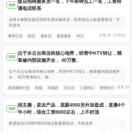
饭店招聘服务员一名，下午班钟点工一名，工资待
招聘
遇电话联系
金珠大桥附近饭店招聘长期女服务员，联系电话点标题看电话：手
机发布
查看:38 5小时前
餐饮行业
饭店
服务员
家政服务
钟点
位于水云台商业街核心地带，经营中KTV转让，精
招聘
装修内部设施齐全， 40万整..
位于水云台商业街核心地带，经营中KTV转让，精装修内部设施齐
全， 40万整体转让，接..
查看:28
家居建材行业
装修
东城区
水云台
门面转让
整体转让
招主播，卖农产品，底薪4000另外加提成，直播4个
招聘
半小时，综合工资8000左右，上不封顶
联系电话15588798160或点标题看电话：手机发布