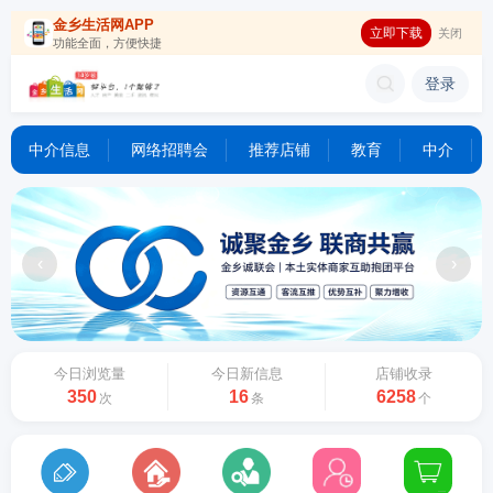
金乡生活网APP
立即下载
关闭
功能全面，方便快捷
登录
中介信息
网络招聘会
推荐店铺
教育
中介
‹
›
今日浏览量
今日新信息
店铺收录
350
16
6258
次
条
个