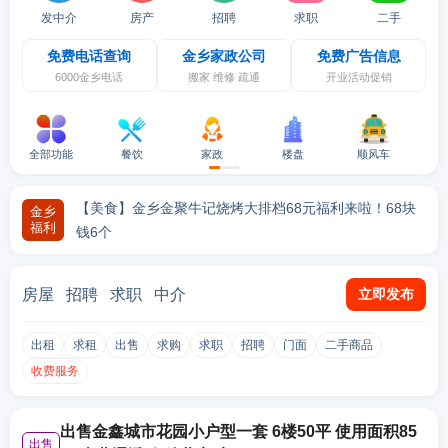
发中介
房产
招聘
求职
二手
免费电话查询
金乡家政公司
免费广告信息
6000金乡电话
搬家 维修 疏通
开业活动促销
全部功能
餐饮
家政
楼盘
顺风车
【美食】金乡荷香街又出好吃的了！刘婉婉生炸妙龄鸡，
开业宠粉
【美食】金乡金聚牛记烧烤大排档68元福利来啦！68块
金乡
福利
钱6个
【美食】金乡30年口碑老店——乐裕和鸡汤乔迁新址，
【美食】金乡地一锅68宠粉！还有老本打羊肉汤，才10
【美食】梨弎岁烤肉，四周年店庆福利来啦！1元抢福
【美食】夏季避暑，品尝美食，就来金沙湖湖光月色音乐
【美食】金乡文化路鸡汤、罐子汤新店宠粉！罐子汤才2.
【服饰】买好男装别错过！金乡利郎男装夏季特卖会开始
福利来啦
块钱一
利，菜品4.9折！
营地！美
9元
啦！全场50元起，很多服饰4折优惠！
房屋
招聘
求职
中介
立即发布
出租
求租
出售
求购
求职
招聘
门面
二手商品
收费服务
出售金鑫城市花园小户型一套 6楼50平 使用面积85
出售