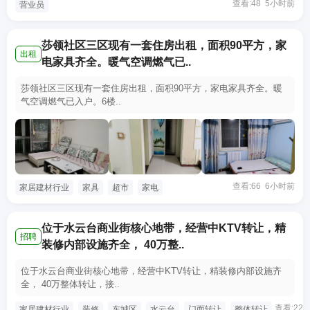
查看:48 5小时前
营业员
莎领社区三区现有一套住房出租，面积90平方，家
出租
电家具齐全。暖气空调燃气已..
莎领社区三区现有一套住房出租，面积90平方，家电家具齐全。暖
气空调燃气已入户。6楼..
查看:66 6小时前
家居建材行业
家具
超市
家电
位于水云台商业街核心地带，经营中KTV转让，精
招聘
装修内部设施齐全， 40万整..
位于水云台商业街核心地带，经营中KTV转让，精装修内部设施齐
全， 40万整体转让，接..
查看:22
家居建材行业
装修
东城区
水云台
门面转让
整体转让