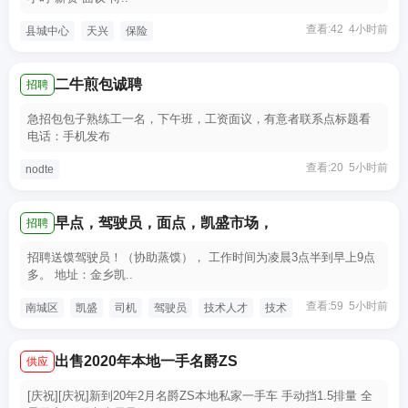
查看:42 4小时前
县城中心
天兴
保险
二牛煎包诚聘
招聘
急招包包子熟练工一名，下午班，工资面议，有意者联系点标题看
电话：手机发布
查看:20 5小时前
nodte
早点，驾驶员，面点，凯盛市场，
招聘
招聘送馍驾驶员！（协助蒸馍）， 工作时间为凌晨3点半到早上9点
多。 地址：金乡凯..
查看:59 5小时前
南城区
凯盛
司机
驾驶员
技术人才
技术
出售2020年本地一手名爵ZS
供应
[庆祝][庆祝]新到20年2月名爵ZS本地私家一手车 手动挡1.5排量 全