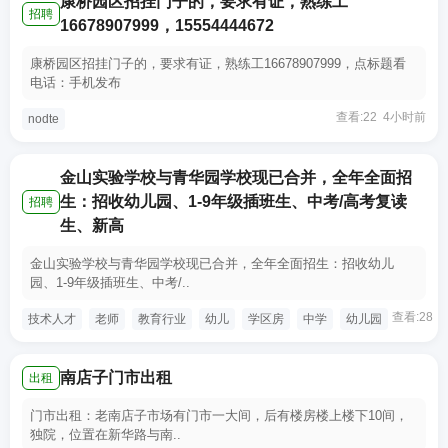
康桥园区招挂门子的，要求有证，熟练工
招聘
16678907999，15554444672
康桥园区招挂门子的，要求有证，熟练工16678907999，点标题看
电话：手机发布
查看:22 4小时前
nodte
金山实验学校与青华园学校现已合并，全年全面招
生：招收幼儿园、1-9年级插班生、中考/高考复读
招聘
生、新高
金山实验学校与青华园学校现已合并，全年全面招生：招收幼儿
园、1-9年级插班生、中考/..
查看:28 
技术人才
老师
教育行业
幼儿
学区房
中学
幼儿园
南店子门市出租
出租
门市出租：老南店子市场有门市一大间，后有楼房楼上楼下10间，
独院，位置在新华路与南..