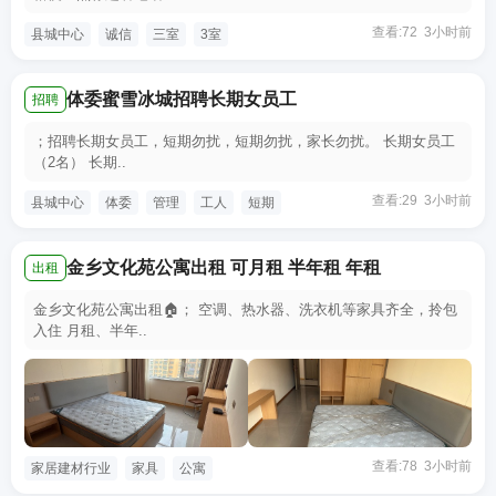
查看:72 3小时前
县城中心
诚信
三室
3室
体委蜜雪冰城招聘长期女员工
招聘
​；招聘长期女员工，短期勿扰，短期勿扰，家长勿扰。 长期女员工
（2名） 长期..
查看:29 3小时前
县城中心
体委
管理
工人
短期
金乡文化苑公寓出租 可月租 半年租 年租
出租
金乡文化苑公寓出租🏠； 空调、热水器、洗衣机等家具齐全，拎包
入住 月租、半年..
查看:78 3小时前
家居建材行业
家具
公寓