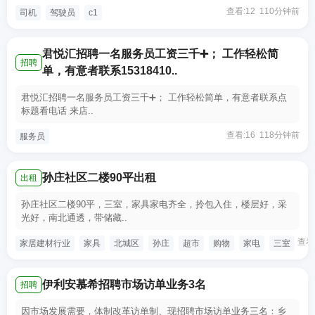
查看:12 110分钟前
司机
驾驶员
c1
君悦汇招聘一名服务员工资三千➕； 工作轻松简
招聘
单，有意者联系15318410..
君悦汇招聘一名服务员工资三千➕； 工作轻松简单，有意者联系点
标题看电话 来店..
查看:16 118分钟前
服务员
孙庄社区二楼90平出租
出租
孙庄社区二楼90平，三室，家具家电齐全，拎包入住，楼层好，采
光好，南北通透，带储藏..
查看
家居建材行业
家具
北城区
孙庄
超市
购物
家电
三室
伊利安慕希招聘市场访单业务3名
招聘
因市场发展需要，体制改革访单制、现招聘市场访单业务三名：乡