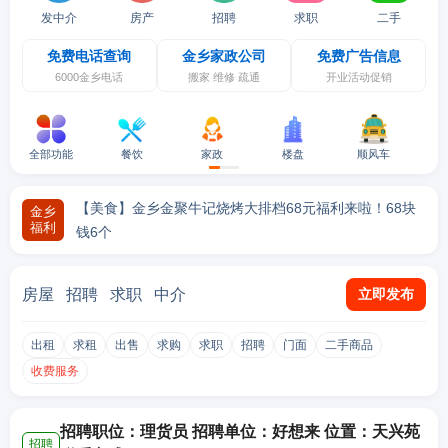
发中介
房产
招聘
求职
二手
免费电话查询
金乡家政公司
免费广告信息
6000金乡电话
搬家 维修 疏通
开业活动促销
全部功能
餐饮
家政
楼盘
顺风车
【美食】金乡荷香街又出好吃的了！刘婉婉生炸妙龄鸡，
开业宠粉
【美食】金乡金聚牛记烧烤大排档68元福利来啦！68块
金乡
福利
钱6个
【美食】金乡30年口碑老店——乐裕和鸡汤乔迁新址，
【美食】金乡地一锅68宠粉！还有老本打羊肉汤，才10
【美食】梨弎岁烤肉，四周年店庆福利来啦！1元抢福
【美食】夏季避暑，品尝美食，就来金沙湖湖光月色音乐
【美食】金乡文化路鸡汤、罐子汤新店宠粉！罐子汤才2.
【服饰】买好男装别错过！金乡利郎男装夏季特卖会开始
福利来啦
块钱一
利，菜品4.9折！
营地！美
9元
啦！全场50元起，很多服饰4折优惠！
房屋
招聘
求职
中介
立即发布
出租
求租
出售
求购
求职
招聘
门面
二手商品
收费服务
招聘职位：理货员 招聘单位：好想来 位置：天兴苑
招聘