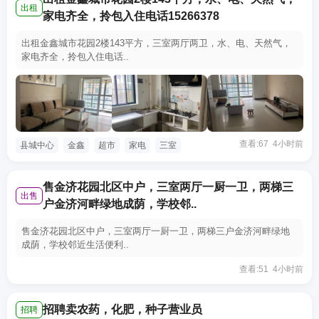
出租
家电齐全，拎包入住电话15266378
出租金鑫城市花园2楼143平方，三室两厅两卫，水、电、天然气，
家电齐全，拎包入住电话..
查看:67 4小时前
县城中心
金鑫
超市
家电
三室
售金济花园北区中户，三室两厅一厨一卫，两梯三
出售
户金济河畔绿地成荫，学校邻..
售金济花园北区中户，三室两厅一厨一卫，两梯三户金济河畔绿地
成荫，学校邻近生活便利..
查看:51 4小时前
招聘卖农药，化肥，种子营业员
招聘