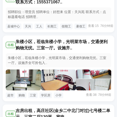
联系方式：1555371067..
招聘职位：理货员 招聘单位：好想来 位置：天兴苑 联系方式：点
标题看电话 招聘理..
查看:15 76分钟前
县城中心
天兴
工人
长期工
假期工
暑假工
朱楼小区，莅临朱楼小学，光明菜市场，交通便利
出租
购物无忧。三室一厅。设施齐..
朱楼小区，莅临朱楼小学，光明菜市场，交通便利购物无忧。三室
一厅。设施齐全可拎包入..
查看:38 78分钟前
超市
购物
三室
学区房
小学
吉房出租，高庄社区(金乡二中北门对过)七号楼二单
出租
元。三室二厅130平，家电..