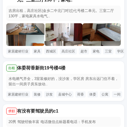
吉房出租，高庄社区(金乡二中北门对过)七号楼二单元。三室二厅
130平，家电家具水电气..
家居建材行业
家具
西城区
高庄社区
超市
家电
三室
学区
体委荷香新街19号楼4楼
出租
水电燃气齐全，3室装修好的，没沙发，学区房 房东出远门住不着，
留出一间房子房东放动..
家居建材行业
装修
沙发
县城中心
荷香
体委
公寓
一间
有没有要驾驶员的c1
求职
20男 驾驶经验丰富 电话微信点标题看电话：手机发布