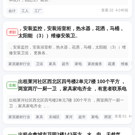
查看:32 4小时前
会计
工人
工厂
，安装监控，安装浴室柜，热水器，花洒，马桶，
求职
太阳能 （3））维修安装卫..
，安装监控，安装浴室柜，热水器，花洒，马桶，太阳能 （3））维
修安装卫浴， 更换各..
查
家居建材行业
卫浴
家具
超市
家电
家政服务
疏通
维修
出租莱河社区西北区四号楼2单元7楼 100个平方 ，
出租
两室两厅一厨一卫 ，家具家电齐全 ，有意者联系电
出租莱河社区西北区四号楼2单元7楼 100个平方 ，两室两厅一厨一
卫 ，家具家电齐全 ，..
查看:61 4
家居建材行业
家具
东城区
莱河
超市
家电
两室
出租金鑫城市花园2楼143平方，水、电、天然气，