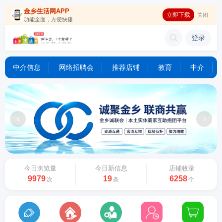
金乡生活网APP
立即下载
关闭
功能全面，方便快捷
登录
中介信息
网络招聘会
推荐店铺
教育
中介
‹
›
今日浏览量
今日新信息
店铺收录
9979
19
6258
次
条
个