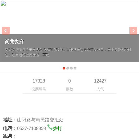
尚龙悦府
尚龙悦府项目位于金乡东城区核心板块，山阳路与惠民路交叉路口，金山实验学校对
过。项目地理位置优越，车程
17328
0
12427
投票编号
票数
人气
地址：
山阳路与惠民路交汇处
电话：
0537-7108999
拨打
距离：