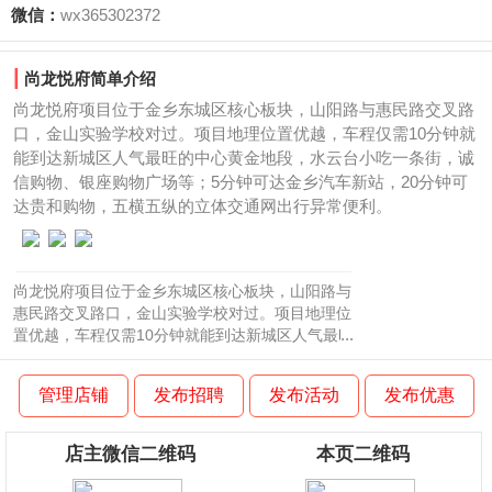
微信：
wx365302372
|
尚龙悦府简单介绍
尚龙悦府项目位于金乡东城区核心板块，山阳路与惠民路交叉路
口，金山实验学校对过。项目地理位置优越，车程仅需10分钟就
能到达新城区人气最旺的中心黄金地段，水云台小吃一条街，诚
信购物、银座购物广场等；5分钟可达金乡汽车新站，20分钟可
达贵和购物，五横五纵的立体交通网出行异常便利。
尚龙悦府项目位于金乡东城区核心板块，山阳路与
惠民路交叉路口，金山实验学校对过。项目地理位
...
置优越，车程仅需10分钟就能到达新城区人气最旺
的中心黄金地段，水云台小吃一条街，诚信购物、
银座购物广场等；5 分钟可达金乡汽车新站，20分
管理店铺
发布招聘
发布活动
发布优惠
钟可达贵和购物，五横五纵的立体交通网出行异常
便利。 项目占地约170亩分2期开发，共规划1896
套户，项目一期建筑面积约10万平方米，二期建筑
店主微信二维码
本页二维码
面积约13万平方米，容积率为2.2，绿化率35%。