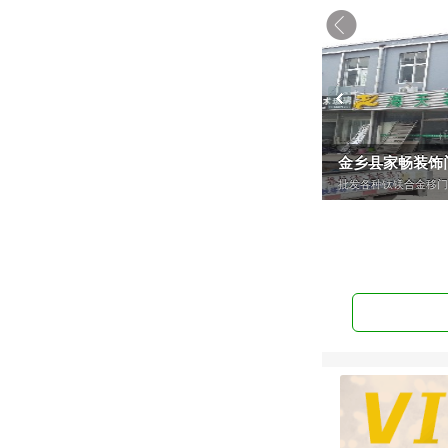
金乡县家畅装饰
批发各种钛镁合金移门