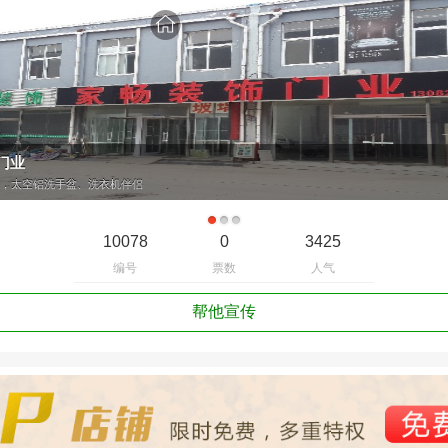
门业
，太空铝洗手盆、洗衣机伴侣
10078
0
3425
编号
票数
人气
帮他宣传