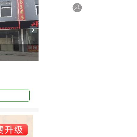
金乡县家畅装饰门业 图片2