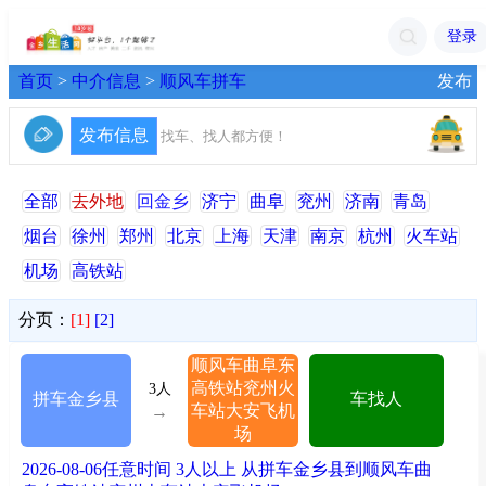
登录
首页
>
中介信息
>
顺风车拼车
发布
找车、找人都方便！
全部
去外地
回金乡
济宁
曲阜
兖州
济南
青岛
烟台
徐州
郑州
北京
上海
天津
南京
杭州
火车站
机场
高铁站
分页：
[1]
[2]
顺风车曲阜东
高铁站兖州火
3人
拼车金乡县
车找人
车站大安飞机
→
场
2026-08-06任意时间 3人以上 从拼车金乡县到顺风车曲