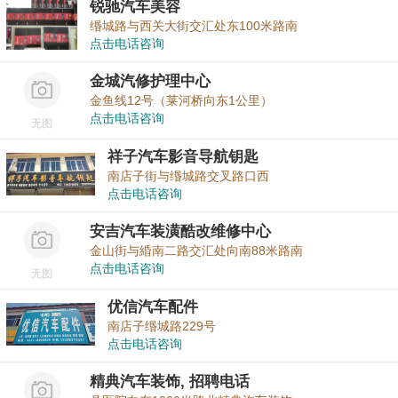
锐驰汽车美容
缗城路与西关大街交汇处东100米路南
点击电话咨询
金城汽修护理中心
金鱼线12号（莱河桥向东1公里）
点击电话咨询
无图
祥子汽车影音导航钥匙
南店子街与缗城路交叉路口西
点击电话咨询
安吉汽车装潢酷改维修中心
金山街与緍南二路交汇处向南88米路南
点击电话咨询
无图
优信汽车配件
南店子缗城路229号
点击电话咨询
精典汽车装饰, 招聘电话