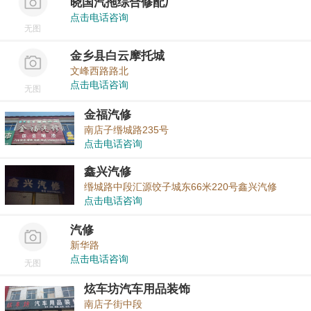
晓国汽拖综合修配厂
点击电话咨询
无图
金乡县白云摩托城
文峰西路路北
点击电话咨询
无图
金福汽修
南店子缗城路235号
点击电话咨询
鑫兴汽修
缗城路中段汇源饺子城东66米220号鑫兴汽修
点击电话咨询
汽修
新华路
点击电话咨询
无图
炫车坊汽车用品装饰
南店子街中段