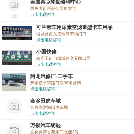
美国泰克轮胎修理中心
西关大街果品公司斜对过
点击电话咨询
无图
可兰素车用尿素空滤重型卡车用品
缗城路西头盛瑞停车场门口
点击电话咨询
小国快修
南店子街与缗城路交叉路口西
点击电话咨询
阿龙汽修厂-二手车
鸡黍镇十字路口东38米路南
点击电话咨询
金乡田虎车城
金兴商贸城田虎车城
点击电话咨询
万锁汽车钥匙
文化路荷香苑东门北侧3号