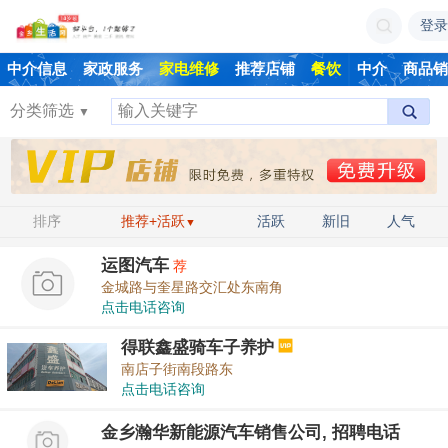
登录
家电维修
餐饮
中介
商品
中介信息
家政服务
推荐店铺
分类筛选
▼
排序
推荐+活跃
活跃
新旧
人气
▼
运图汽车
荐
金城路与奎星路交汇处东南角
点击电话咨询
得联鑫盛骑车子养护
南店子街南段路东
点击电话咨询
金乡瀚华新能源汽车销售公司, 招聘电话