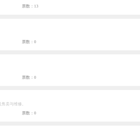
票数：
13
票数：
0
票数：
0
机售卖与维修。
票数：
0