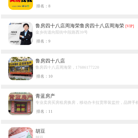
排名：
8
鲁房四十八店周海荣
鲁房四十八店周海荣
[VIP]
金乡街道向阳街中段路西39号
排名：
9
鲁房四十八店
鲁房四十八店周海荣，17686177220
排名：
10
青蓝房产
专业卖房买房租房换房，移动办卡拉宽带装监控，品牌手
排名：
11
胡豆
胡豆