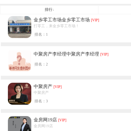
排行
↓
金乡零工市场
金乡零工市场
[VIP]
打零工，来金乡零工市场！
排名：
1
中聚房产李经理
中聚房产李经理
[VIP]
排名：
2
中聚房产
[VIP]
中聚房产
排名：
3
金房网19店
[VIP]
金房网19店