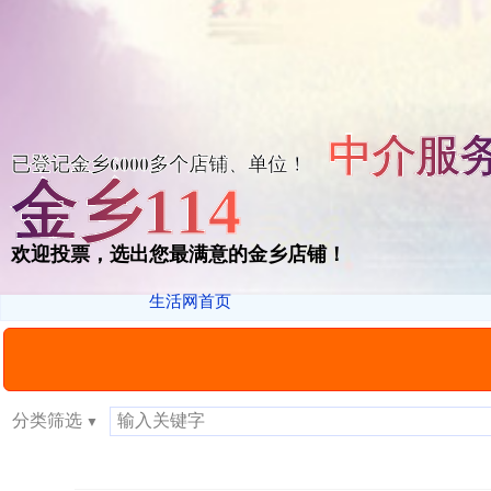
中介服
已登记金乡6000多个店铺、单位！
金乡114
欢迎投票，选出您最满意的金乡店铺！
生活网首页
分类筛选
▼