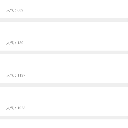
人气：
689
人气：
139
人气：
1197
人气：
1028