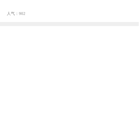
人气：
902