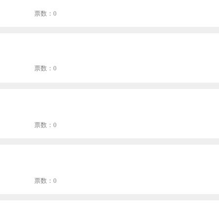
票数：
0
票数：
0
票数：
0
票数：
0