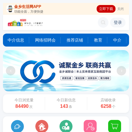
金乡生活网APP
立即下载
关闭
功能全面，方便快捷
登录
中介信息
网络招聘会
推荐店铺
教育
中介
‹
›
今日浏览量
今日新信息
店铺收录
84490
143
6258
次
条
个