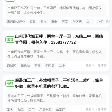
出租轻工小区住房一套，三室两厅，地理位置优越，与山阳小学仅
一墙之隔，北临朱楼小学..
查看
家居建材行业
家具
超市
家电
三室
学区房
二中
小学
出租现代城五楼，两室一厅一卫，东临二中，西临
出租
青华园，领包入住，13583777732
出租现代城五楼，两室一厅一卫，东临二中，西临青华园，领包入
住，点标题看电话：手机..
查看:9 8分钟前
西城区
现代城
两室
学区房
二中
服装加工厂，外放帽里子，平机活合上就行，简单
招聘
好做，家里有机器的都可以做..
服装加工厂，外放帽里子，平机活合上就行，简单好做，家里有机
器的都可以做，联系电话..
查看:9 9分钟前
工人
加工
工厂
厂房仓库
加工厂