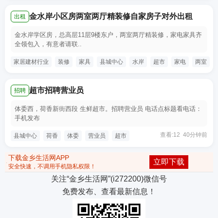
金水岸小区房两室两厅精装修自家房子对外出租
出租
金水岸学区房，总高层11层9楼东户，两室两厅精装修，家电家具齐
全领包入，有意者请联..
家居建材行业
装修
家具
县城中心
水岸
超市
家电
两室
超市招聘营业员
招聘
体委西，荷香新街西段 生鲜超市。招聘营业员 电话点标题看电话：
手机发布
查看:12 40分钟前
县城中心
荷香
体委
营业员
超市
下载金乡生活网APP
立即下载
安全快速，不调用手机隐私权限！
关注“金乡生活网”(i272200)微信号
免费发布、查看最新信息！