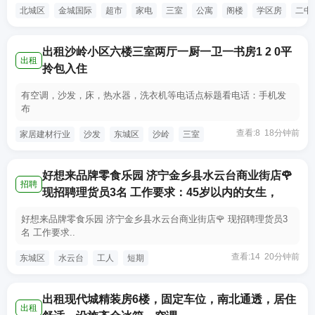
北城区
金城国际
超市
家电
三室
公寓
阁楼
学区房
二中
出租沙岭小区六楼三室两厅一厨一卫一书房1 2 0平
出租
拎包入住
有空调，沙发，床，热水器，洗衣机等电话点标题看电话：手机发
布
查看:8 18分钟前
家居建材行业
沙发
东城区
沙岭
三室
好想来品牌零食乐园 济宁金乡县水云台商业街店🌹
招聘
现招聘理货员3名 工作要求：45岁以内的女生，
好想来品牌零食乐园 济宁金乡县水云台商业街店🌹 现招聘理货员3
名 工作要求..
查看:14 20分钟前
东城区
水云台
工人
短期
出租现代城精装房6楼，固定车位，南北通透，居住
出租