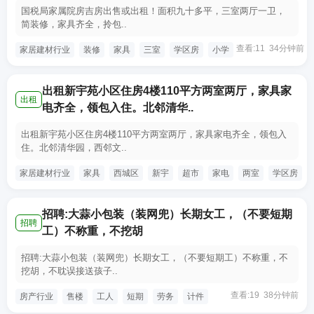
国税局家属院房吉房出售或出租！面积九十多平，三室两厅一卫，
简装修，家具齐全，拎包..
查看:11 34分钟前
家居建材行业
装修
家具
三室
学区房
小学
出租新宇苑小区住房4楼110平方两室两厅，家具家
出租
电齐全，领包入住。北邻清华..
出租新宇苑小区住房4楼110平方两室两厅，家具家电齐全，领包入
住。北邻清华园，西邻文..
家居建材行业
家具
西城区
新宇
超市
家电
两室
学区房
招聘:大蒜小包装（装网兜）长期女工，（不要短期
招聘
工）不称重，不挖胡
招聘:大蒜小包装（装网兜）长期女工，（不要短期工）不称重，不
挖胡，不耽误接送孩子..
查看:19 38分钟前
房产行业
售楼
工人
短期
劳务
计件