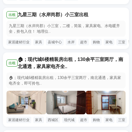
九星三期（水岸尚郡）小三室出租
出租
九星三期（水岸尚郡）小三室，二楼，简装，家具家电、水电暖齐
全，拎包入住！ 地理位..
查
家居建材行业
家具
县城中心
水岸
超市
购物
家电
三室
🏠；现代城6楼精装房出租，130余平三室两厅，南
出租
北通透，家具家电齐全..
🏠；现代城6楼精装房出租，130余平三室两厅，南北通透，家具家
电齐全，即可拎包..
家居建材行业
家具
西城区
现代城
超市
购物
家电
三室