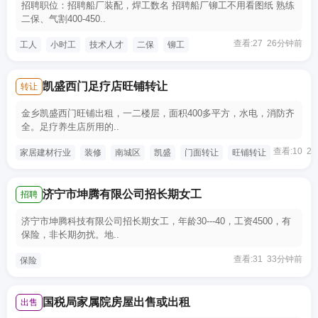
招聘职位：招聘船厂装配，焊工数名 招聘船厂铆工不用看图纸 熟练
二保、气割400-450..
查看:27 26分钟前
工人
小时工
技术人才
二保
铆工
凯盛西门足疗店旺铺转让
转让
金乡凯盛西门旺铺出租，一二楼层，面积400多平方，水电，消防齐
全。足疗养生店所用的..
查看:10 2
家居建材行业
装修
南城区
凯盛
门面转让
旺铺转让
济宁市坤腾有限公司招长期女工
招聘
济宁市坤腾科技有限公司招长期女工，年龄30---40，工资4500，有
保险，非长期勿扰。地..
查看:31 33分钟前
保险
国税局家属院房屋出售或出租
出售