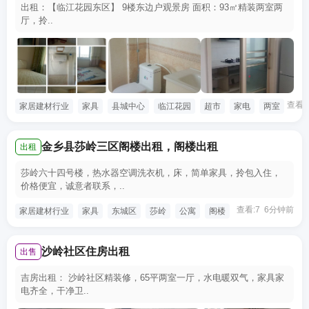
出租：【临江花园东区】 9楼东边户观景房 面积：93㎡精装两室两
厅，拎..
查看:
家居建材行业
家具
县城中心
临江花园
超市
家电
两室
金乡县莎岭三区阁楼出租，阁楼出租
出租
莎岭六十四号楼，热水器空调洗衣机，床，简单家具，拎包入住，
价格便宜，诚意者联系，..
查看:7 6分钟前
家居建材行业
家具
东城区
莎岭
公寓
阁楼
沙岭社区住房出租
出售
吉房出租： 沙岭社区精装修，65平两室一厅，水电暖双气，家具家
电齐全，干净卫..