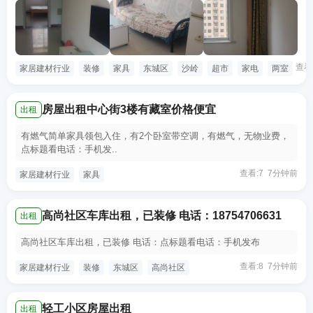
查看
家居建材行业
装修
家具
东城区
沙岭
超市
家电
两室
房屋出租中心街3楼有藏室价格便宜
出租
有燃气简单家具领包入住，有2个卧室带空调，有燃气，无物业费，
点标题看电话：手机发..
查看:7 7分钟前
家居建材行业
家具
高尚社区车库出租，已装修 电话：18754706631
出租
高尚社区车库出租，已装修 电话：点标题看电话：手机发布
查看:8 7分钟前
家居建材行业
装修
东城区
高尚社区
轻工小区房屋出租
出租