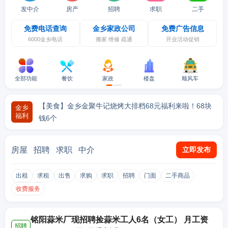
发中介
房产
招聘
求职
二手
免费电话查询
金乡家政公司
免费广告信息
6000金乡电话
搬家 维修 疏通
开业活动促销
全部功能
餐饮
家政
楼盘
顺风车
【美食】金乡荷香街又出好吃的了！刘婉婉生炸妙龄鸡，
开业宠粉
【美食】金乡金聚牛记烧烤大排档68元福利来啦！68块
金乡
福利
钱6个
【美食】金乡30年口碑老店——乐裕和鸡汤乔迁新址，
【美食】金乡地一锅68宠粉！还有老本打羊肉汤，才10
【美食】梨弎岁烤肉，四周年店庆福利来啦！1元抢福
【美食】夏季避暑，品尝美食，就来金沙湖湖光月色音乐
【美食】金乡文化路鸡汤、罐子汤新店宠粉！罐子汤才2.
【服饰】买好男装别错过！金乡利郎男装夏季特卖会开始
福利来啦
块钱一
利，菜品4.9折！
营地！美
9元
啦！全场50元起，很多服饰4折优惠！
房屋
招聘
求职
中介
立即发布
出租
求租
出售
求购
求职
招聘
门面
二手商品
收费服务
铭阳蒜米厂现招聘捡蒜米工人6名（女工） 月工资
招聘