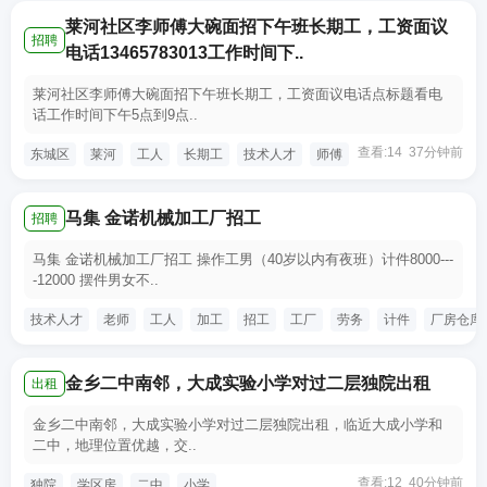
莱河社区李师傅大碗面招下午班长期工，工资面议
招聘
电话13465783013工作时间下..
莱河社区李师傅大碗面招下午班长期工，工资面议电话点标题看电
话工作时间下午5点到9点..
查看:14 37分钟前
东城区
莱河
工人
长期工
技术人才
师傅
马集 金诺机械加工厂招工
招聘
马集 金诺机械加工厂招工 操作工男（40岁以内有夜班）计件8000---
-12000 摆件男女不..
技术人才
老师
工人
加工
招工
工厂
劳务
计件
厂房仓库
金乡二中南邻，大成实验小学对过二层独院出租
出租
金乡二中南邻，大成实验小学对过二层独院出租，临近大成小学和
二中，地理位置优越，交..
查看:12 40分钟前
独院
学区房
二中
小学