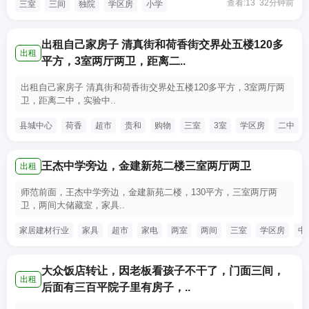
查看:13 32分钟前
三室
三间
独院
学区房
小学
出租自己家房子 清真街和荷香街交界处五楼120多
出租
平方，3室两厅两卫，距离二..
出租自己家房子 清真街和荷香街交界处五楼120多平方，3室两厅两
卫，距离二中，实验中..
县城中心
荷香
超市
贵和
购物
三室
3室
学区房
二中
王杰中学旁边，金建新苑二楼三室两厅两卫
出租
师范前面，王杰中学旁边，金建新苑二楼，130平方，三室两厅两
卫，两间大储藏室，家具..
家居建材行业
家具
超市
家电
两室
两间
三室
学区房
中
大众饭店转让，因老板看孩子不干了，门面三间，
出租
后面有三百平院子里有房子，..