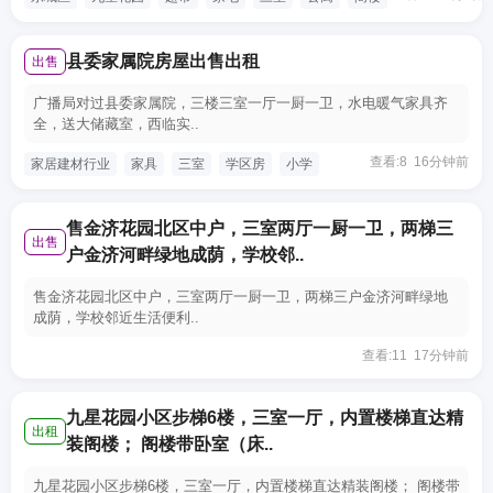
县委家属院房屋出售出租
出售
广播局对过县委家属院，三楼三室一厅一厨一卫，水电暖气家具齐
全，送大储藏室，西临实..
查看:8 16分钟前
家居建材行业
家具
三室
学区房
小学
售金济花园北区中户，三室两厅一厨一卫，两梯三
出售
户金济河畔绿地成荫，学校邻..
售金济花园北区中户，三室两厅一厨一卫，两梯三户金济河畔绿地
成荫，学校邻近生活便利..
查看:11 17分钟前
九星花园小区步梯6楼，三室一厅，内置楼梯直达精
出租
装阁楼； 阁楼带卧室（床..
九星花园小区步梯6楼，三室一厅，内置楼梯直达精装阁楼； 阁楼带