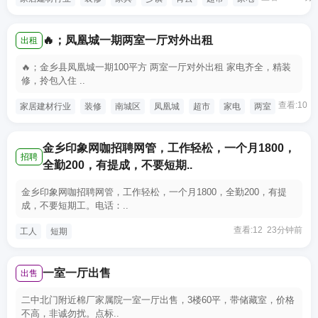
🔥；凤凰城一期两室一厅对外出租
出租
🔥；金乡县凤凰城一期100平方 两室一厅对外出租 家电齐全，精装
修，拎包入住 ..
查看:10 
家居建材行业
装修
南城区
凤凰城
超市
家电
两室
金乡印象网咖招聘网管，工作轻松，一个月1800，
招聘
全勤200，有提成，不要短期..
金乡印象网咖招聘网管，工作轻松，一个月1800，全勤200，有提
成，不要短期工。电话：..
查看:12 23分钟前
工人
短期
一室一厅出售
出售
二中北门附近棉厂家属院一室一厅出售，3楼60平，带储藏室，价格
不高，非诚勿扰。点标..