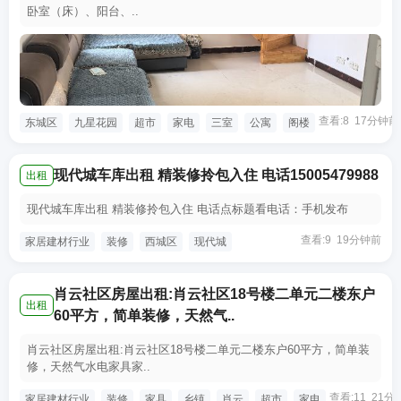
卧室（床）、阳台、..
查看:8 17分钟前
东城区
九星花园
超市
家电
三室
公寓
阁楼
现代城车库出租 精装修拎包入住 电话15005479988
出租
现代城车库出租 精装修拎包入住 电话点标题看电话：手机发布
查看:9 19分钟前
家居建材行业
装修
西城区
现代城
肖云社区房屋出租:肖云社区18号楼二单元二楼东户
出租
60平方，简单装修，天然气..
肖云社区房屋出租:肖云社区18号楼二单元二楼东户60平方，简单装
修，天然气水电家具家..
查看:11 21分
家居建材行业
装修
家具
乡镇
肖云
超市
家电