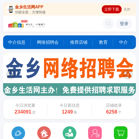
金乡生活网APP
立即下载
关闭
功能全面，方便快捷
登录
中介信息
网络招聘会
推荐店铺
教育
中介
‹
›
今日浏览量
今日新信息
店铺收录
234091
1249
6258
次
条
个