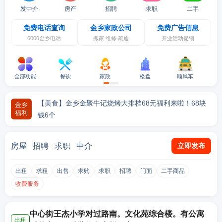
发中介
房产
招聘
求职
二手
免费电话查询
金乡家政公司
免费广告信息
6000金乡电话
搬家 维修 疏通
开业活动促销
全部功能
餐饮
家政
楼盘
顺风车
【美食】金乡荷香街又出好吃的了！刘婉婉生炸妙龄鸡，
开业宠粉
【美食】金乡金聚牛记烧烤大排档68元福利来啦！68块
金乡
福利
钱6个
【美食】金乡30年口碑老店——乐裕和鸡汤乔迁新址，
【美食】金乡地一锅68宠粉！还有老本打羊肉汤，才10
【美食】梨弎岁烤肉，四周年店庆福利来啦！1元抢福
【美食】夏季避暑，品尝美食，就来金沙湖湖光月色音乐
【美食】金乡文化路鸡汤、罐子汤新店宠粉！罐子汤才2.
【服饰】买好男装别错过！金乡利郎男装夏季特卖会开始
福利来啦
块钱一
利，菜品4.9折！
营地！美
9元
啦！全场50元起，很多服饰4折优惠！
房屋
招聘
求职
中介
立即发布
出租
求租
出售
求购
求职
招聘
门面
二手商品
收费服务
中心街王杰小学对过路南。文化苑综合楼。有公寓
出租