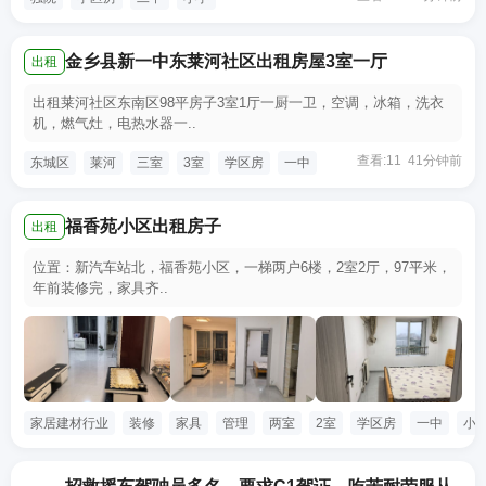
金乡县新一中东莱河社区出租房屋3室一厅
出租
出租莱河社区东南区98平房子3室1厅一厨一卫，空调，冰箱，洗衣
机，燃气灶，电热水器一..
查看:11 41分钟前
东城区
莱河
三室
3室
学区房
一中
福香苑小区出租房子
出租
位置：新汽车站北，福香苑小区，一梯两户6楼，2室2厅，97平米，
年前装修完，家具齐..
家居建材行业
装修
家具
管理
两室
2室
学区房
一中
小