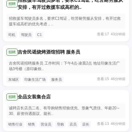
招救援车驾驶员多名，要求C1驾证，吃苦耐劳服从
招聘
安排，有开过救援车或高栏的..
招救援车驾驶员多名，要求C1驾证，吃苦耐劳服从安排，有开过救
援车或高栏的优先考虑，..
查看:17 43分钟前
司机
驾驶员
C1
吉舍民谣烧烤酒馆招聘 服务员
招聘
吉舍民谣招聘服务员 工作时间：下午4点-凌晨2点 地址印象生活广
场3号楼（原印象铁..
查看:15 46分钟前
东城区
印象生活广场
服务员
全品女装集合店
招聘
诚聘店长店员二名、有导购销售经验优先、形象气质佳、年龄20～
30、薪资待遇面议、能长..
查看:13 46分钟前
销售行业
销售
营业员
导购
店员
店长