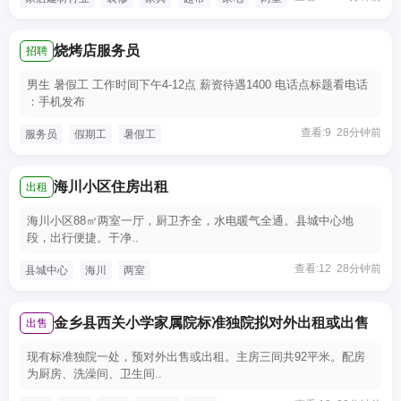
烧烤店服务员
招聘
男生 暑假工 工作时间下午4-12点 薪资待遇1400 电话点标题看电话
：手机发布
查看:9 28分钟前
服务员
假期工
暑假工
海川小区住房出租
出租
海川小区88㎡两室一厅，厨卫齐全，水电暖气全通。县城中心地
段，出行便捷。干净..
查看:12 28分钟前
县城中心
海川
两室
金乡县西关小学家属院标准独院拟对外出租或出售
出售
现有标准独院一处，预对外出售或出租。主房三间共92平米。配房
为厨房、洗澡间、卫生间..