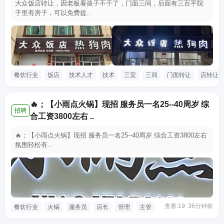
大众饭店转让，因老板看孩子不干了，门面三间，后面有三百平院
子里有房子，可以免费提..
餐饮行业
饭店
技术人才
技术
三室
三间
门面转让
店转让
🔥；【小雨点火锅】现招 服务员一名25--40周岁 综
招聘
合工资3800左右 ..
🔥；【小雨点火锅】现招 服务员一名25--40周岁 综合工资3800左右
氛围轻松有..
查看:19 36分钟前
餐饮行业
火锅
服务员
店长
管理
主管